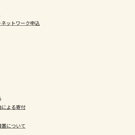
へ
ーネットワーク申込
る
典による寄付
措置について