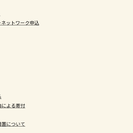
へ
ーネットワーク申込
る
典による寄付
措置について