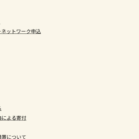
へ
ーネットワーク申込
る
典による寄付
措置について