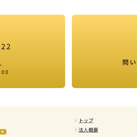
922
問い
-
:00
トップ
法人概要