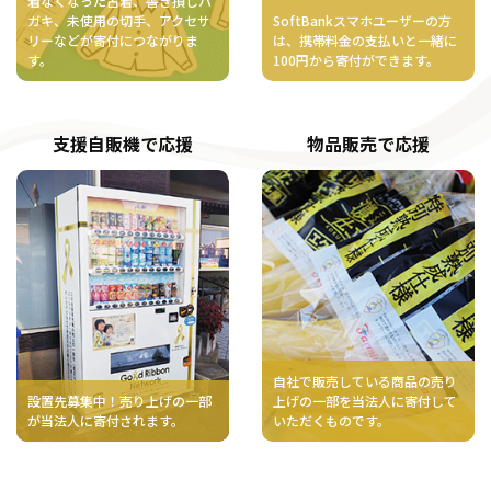
着なくなった古着、書き損じハ
ガキ、未使用の切手、アクセサ
SoftBankスマホユーザーの方
リーなどが寄付につながりま
は、携帯料金の支払いと一緒に
す。
100円から寄付ができます。
支援自販機で応援
物品販売で応援
自社で販売している商品の売り
設置先募集中！売り上げの一部
上げの一部を当法人に寄付して
が当法人に寄付されます。
いただくものです。