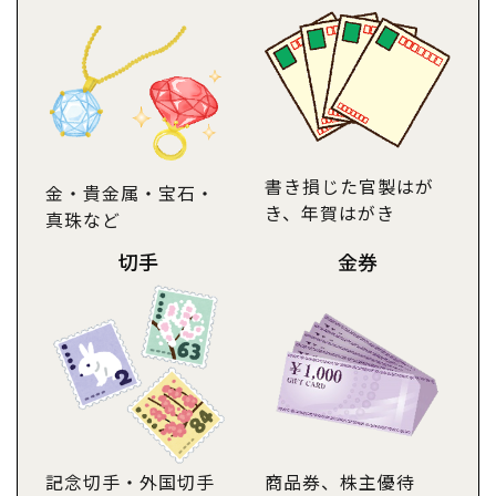
書き損じた官製はが
金・貴金属・宝石・
き、年賀はがき
真珠など
切手
金券
記念切手・外国切手
商品券、株主優待