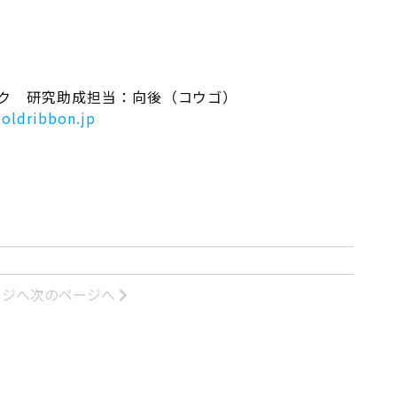
ーク 研究助成担当：向後（コウゴ）
oldribbon.jp
ージへ
次のページへ