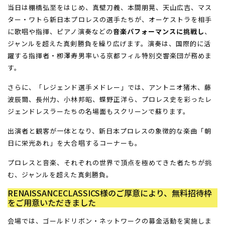
当日は棚橋弘至をはじめ、真壁刀義、本間朋晃、天山広吉、マス
ター・ワトら新日本プロレスの選手たちが、オーケストラを相手
に歌唱や指揮、ピアノ演奏などの
音楽パフォーマンスに挑戦し
、
ジャンルを超えた真剣勝負を繰り広げます。演奏は、国際的に活
躍する指揮者・栁澤寿男率いる京都フィル特別交響楽団が務めま
す。
さらに、「レジェンド選手メドレー」では、アントニオ猪木、藤
波辰爾、長州力、小林邦昭、蝶野正洋ら、プロレス史を彩ったレ
ジェンドレスラーたちの名場面もスクリーンで蘇ります。
出演者と観客が一体となり、新日本プロレスの象徴的な楽曲「朝
日に栄光あれ」を大合唱するコーナーも。
プロレスと音楽、それぞれの世界で頂点を極めてきた者たちが挑
む、ジャンルを超えた真剣勝負。
RENAISSANCECLASSICS様のご厚意により、無料招待枠
をご用意いただきました
会場では、ゴールドリボン・ネットワークの募金活動を実施しま