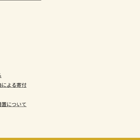
る
典による寄付
措置について