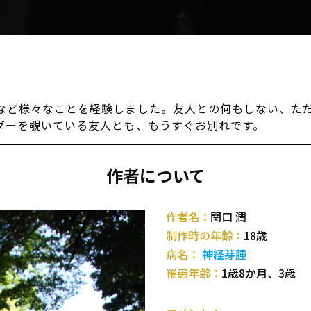
など様々なことを経験しました。友人との何もしない、た
ダーを覗いている友人とも、もうすぐお別れです。
作者について
作者名：
関口 潤
制作時の年齢：
18歳
病名：
神経芽腫
罹患年齢：
1歳8か月、3歳