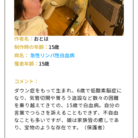
作者名：
おとは
制作時の年齢：
15歳
病名：
急性リンパ性白血病
罹患年齢：
15歳
コメント：
ダウン症をもって生まれ、6歳で低酸素脳症に
なり、気管切開や胃ろう造設など数々の困難
を乗り越えてきての、15歳で白血病。自分の
言葉でつらさを訴えることもできず、不自由
なことも多いですが、娘は家族皆の癒しであ
り、宝物のような存在です。（保護者）