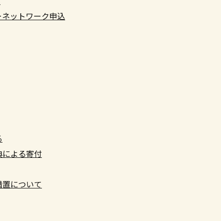
へ
ーネットワーク申込
る
典による寄付
措置について