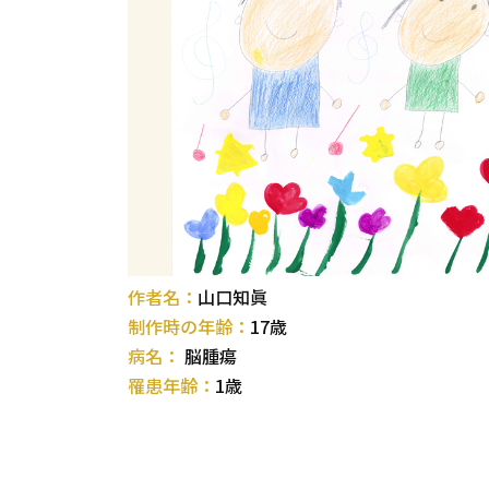
作者名：
山口知眞
制作時の年齢：
17歳
病名：
脳腫瘍
罹患年齢：
1歳