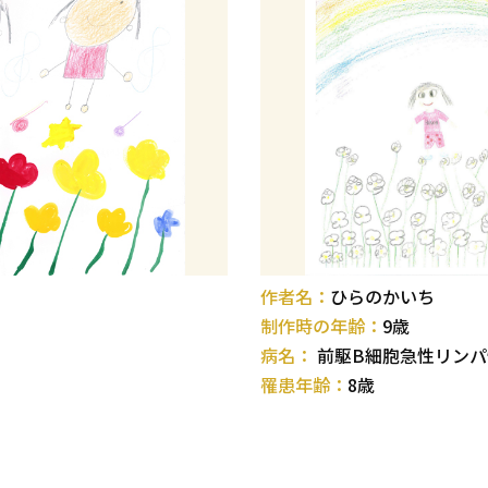
作者名：
ひらのかいち
制作時の年齢：
9歳
病名：
前駆B細胞急性リン
罹患年齢：
8歳